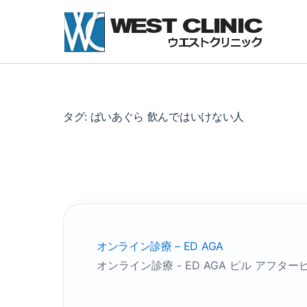
内
容
を
ス
キ
ッ
プ
タグ:
ばいあぐら 飲んではいけない人
オンライン診療 – ED AGA
オンライン診療 - ED AGA ピル ア