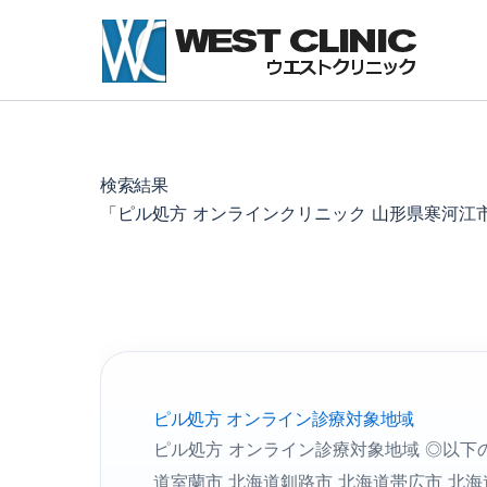
内
容
を
ス
キ
ッ
プ
検索結果
「ピル処方 オンラインクリニック 山形県寒河江
ピル処方 オンライン診療対象地域
ピル処方 オンライン診療対象地域 ◎以下
道室蘭市 北海道釧路市 北海道帯広市 北海